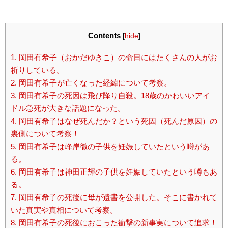
Contents
[
hide
]
1.
岡田有希子（おかだゆきこ）の命日にはたくさんの人がお
祈りしている。
2.
岡田有希子が亡くなった経緯について考察。
3.
岡田有希子の死因は飛び降り自殺。18歳のかわいいアイ
ドル急死が大きな話題になった。
4.
岡田有希子はなぜ死んだか？という死因（死んだ原因）の
裏側について考察！
5.
岡田有希子は峰岸徹の子供を妊娠していたという噂があ
る。
6.
岡田有希子は神田正輝の子供を妊娠していたという噂もあ
る。
7.
岡田有希子の死後に母が遺書を公開した。そこに書かれて
いた真実や真相について考察。
8.
岡田有希子の死後におこった衝撃の新事実について追求！