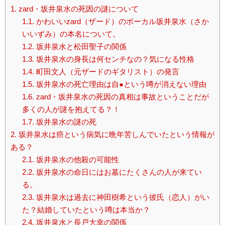
1.
zard・坂井泉水の死因の謎について
1.1.
かわいいzard（ザード）のボーカル坂井泉水（さか
いいずみ）の本名について。
1.2.
坂井泉水と松田聖子の関係
1.3.
坂井泉水の身長は何センチなの？気になる性格
1.4.
町田文人（元ザードのギタリスト）の発言
1.5.
坂井泉水の死亡理由は自●という噂が消えない理由
1.6.
zard・坂井泉水の死因の真相は事故ということだが
多くの人が謎を抱えてる？！
1.7.
坂井泉水の謎の死
2.
坂井泉水は癌という病気に晩年苦しんでいたという情報が
ある？
2.1.
坂井泉水の他殺の可能性
2.2.
坂井泉水の命日にはお墓にたくさんの人が来てい
る。
2.3.
坂井泉水は過去に神田樹希という彼氏（恋人）がい
た？結婚していたという噂は本当か？
2.4.
坂井泉水と長戸大幸の関係