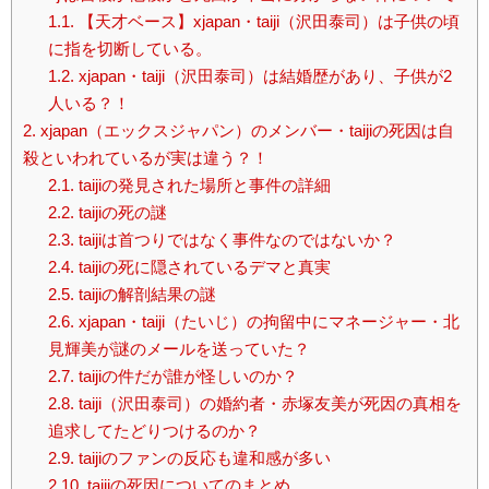
1.1.
【天才ベース】xjapan・taiji（沢田泰司）は子供の頃
に指を切断している。
1.2.
xjapan・taiji（沢田泰司）は結婚歴があり、子供が2
人いる？！
2.
xjapan（エックスジャパン）のメンバー・taijiの死因は自
殺といわれているが実は違う？！
2.1.
taijiの発見された場所と事件の詳細
2.2.
taijiの死の謎
2.3.
taijiは首つりではなく事件なのではないか？
2.4.
taijiの死に隠されているデマと真実
2.5.
taijiの解剖結果の謎
2.6.
xjapan・taiji（たいじ）の拘留中にマネージャー・北
見輝美が謎のメールを送っていた？
2.7.
taijiの件だが誰が怪しいのか？
2.8.
taiji（沢田泰司）の婚約者・赤塚友美が死因の真相を
追求してたどりつけるのか？
2.9.
taijiのファンの反応も違和感が多い
2.10.
taijiの死因についてのまとめ