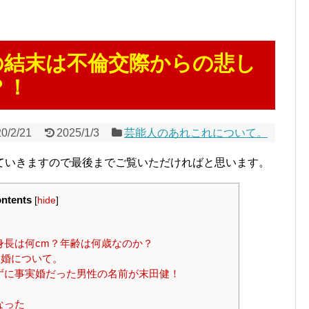
の結末は不倫交際からの悲し
？！
0/2/21
2025/1/3
芸能人のあれこれについて。
ていきますので最後までご覧いただければと思います。
ntents
[
hide
]
長は何cm？年齢は何歳なのか？
婚について。
ずに事実婚だった男性の名前が末田健！
なった