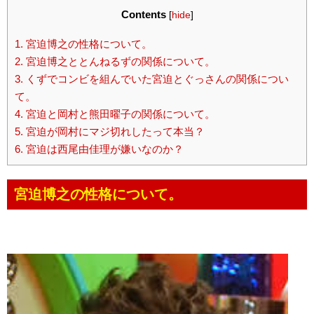
Contents
[
hide
]
1.
宮迫博之の性格について。
2.
宮迫博之ととんねるずの関係について。
3.
くずでコンビを組んでいた宮迫とぐっさんの関係につい
て。
4.
宮迫と岡村と熊田曜子の関係について。
5.
宮迫が岡村にマジ切れしたって本当？
6.
宮迫は西尾由佳理が嫌いなのか？
宮迫博之の性格について。