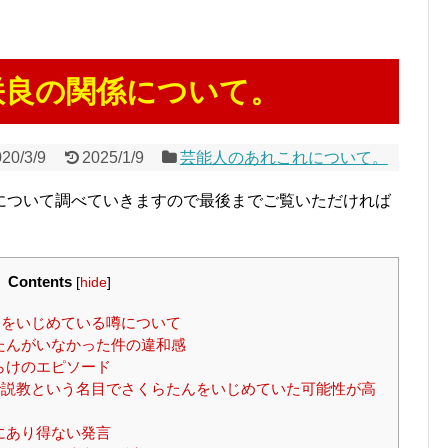
咲良の関係について。
20/3/9
2025/1/9
芸能人のあれこれについて。
について調べていきますので最後までご覧いただければ
Contents
[
hide
]
をいじめている噂について
たんがいなかった件の違和感
らけのエピソード
内で説教という名目でさくらたんをいじめていた可能性が高
にあり得ない発言