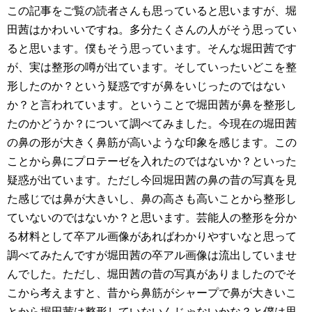
この記事をご覧の読者さんも思っていると思いますが、堀
田茜はかわいいですね。多分たくさんの人がそう思ってい
ると思います。僕もそう思っています。そんな堀田茜です
が、実は整形の噂が出ています。そしていったいどこを整
形したのか？という疑惑ですが鼻をいじったのではない
か？と言われています。ということで堀田茜が鼻を整形し
たのかどうか？について調べてみました。今現在の堀田茜
の鼻の形が大きく鼻筋が高いような印象を感じます。この
ことから鼻にプロテーゼを入れたのではないか？といった
疑惑が出ています。ただし今回堀田茜の鼻の昔の写真を見
た感じでは鼻が大きいし、鼻の高さも高いことから整形し
ていないのではないか？と思います。芸能人の整形を分か
る材料として卒アル画像があればわかりやすいなと思って
調べてみたんですが堀田茜の卒アル画像は流出していませ
んでした。ただし、堀田茜の昔の写真がありましたのでそ
こから考えますと、昔から鼻筋がシャープで鼻が大きいこ
とから堀田茜は整形していないんじゃないかな？と僕は思