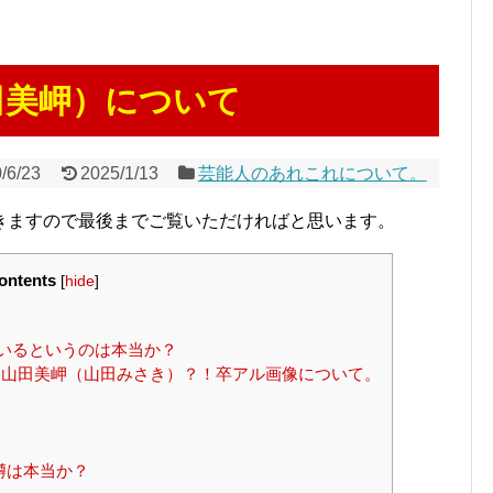
田美岬）について
/6/23
2025/1/13
芸能人のあれこれについて。
きますので最後までご覧いただければと思います。
ontents
[
hide
]
弟がいるというのは本当か？
山田美岬（山田みさき）？！卒アル画像について。
噂は本当か？