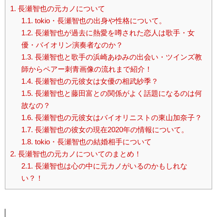
1.
長瀬智也の元カノについて
1.1.
tokio・長瀬智也の出身や性格について。
1.2.
長瀬智也が過去に熱愛を噂された恋人は歌手・女
優・バイオリン演奏者なのか？
1.3.
長瀬智也と歌手の浜崎あゆみの出会い・ツインズ教
師からペアー刺青画像の流れまで紹介！
1.4.
長瀬智也の元彼女は女優の相武紗季？
1.5.
長瀬智也と藤田富との関係がよく話題になるのは何
故なの？
1.6.
長瀬智也の元彼女はバイオリニストの東山加奈子？
1.7.
長瀬智也の彼女の現在2020年の情報について。
1.8.
tokio・長瀬智也の結婚相手について
2.
長瀬智也の元カノについてのまとめ！
2.1.
長瀬智也は心の中に元カノがいるのかもしれな
い？！