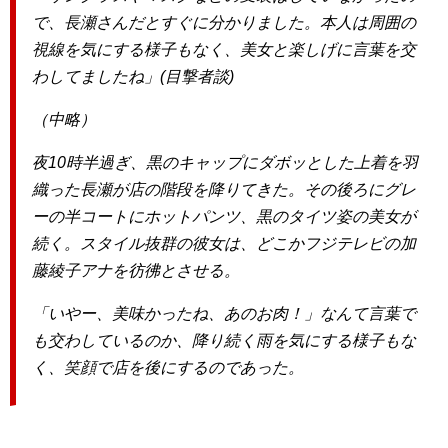
で、長瀬さんだとすぐに分かりました。本人は周囲の
視線を気にする様子もなく、美女と楽しげに言葉を交
わしてましたね」(目撃者談)
（中略）
夜10時半過ぎ、黒のキャップにダボッとした上着を羽
織った長瀬が店の階段を降りてきた。その後ろにグレ
ーの半コートにホットパンツ、黒のタイツ姿の美女が
続く。スタイル抜群の彼女は、どこかフジテレビの加
藤綾子アナを彷彿とさせる。
「いやー、美味かったね、あのお肉！」なんて言葉で
も交わしているのか、降り続く雨を気にする様子もな
く、笑顔で店を後にするのであった。