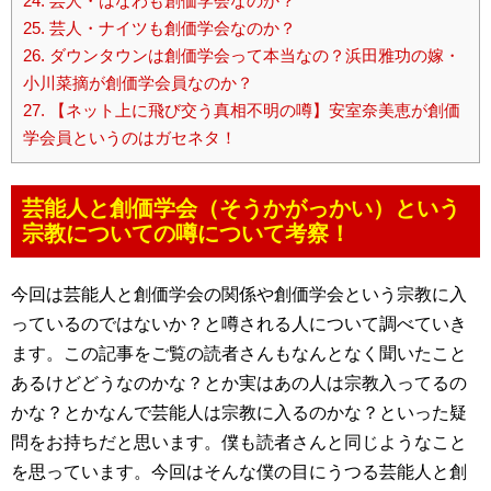
24.
芸人・はなわも創価学会なのか？
25.
芸人・ナイツも創価学会なのか？
26.
ダウンタウンは創価学会って本当なの？浜田雅功の嫁・
小川菜摘が創価学会員なのか？
27.
【ネット上に飛び交う真相不明の噂】安室奈美恵が創価
学会員というのはガセネタ！
芸能人と創価学会（そうかがっかい）という
宗教についての噂について考察！
今回は芸能人と創価学会の関係や創価学会という宗教に入
っているのではないか？と噂される人について調べていき
ます。この記事をご覧の読者さんもなんとなく聞いたこと
あるけどどうなのかな？とか実はあの人は宗教入ってるの
かな？とかなんで芸能人は宗教に入るのかな？といった疑
問をお持ちだと思います。僕も読者さんと同じようなこと
を思っています。今回はそんな僕の目にうつる芸能人と創