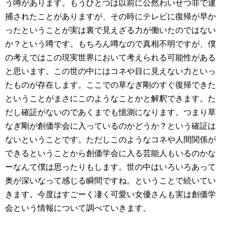
う噂があります。もうひとつは以前に公然わいせつ罪で逮
捕されたことがありますが、その時にテレビに復帰が早か
ったということが実は裏で見えざる力が働いたのではない
か？という噂です。もちろん噂なので真相不明ですが、僕
の考えではこの現実世界において考えられる可能性がある
と思います。この世の中にはコネや目に見えない力といっ
たものが存在します。ここでの草なぎ剛のすぐ復帰できた
ということがまさにこのようなことかと解釈できます。た
だし確証がないのであくまでも憶測になります。つまり草
なぎ剛が創価学会に入っているのかどうか？という確証は
ないということです。ただしこのようなコネや人間関係が
できるということから創価学会に入る芸能人もいるのかな
ーなんて僕は思ったりもします。世の中はいろいろあって
奥が深いなって感じる瞬間ですね。ということで続いてい
きます。今度はすごーく凄く可愛い女優さんも実は創価学
会という情報について調べていきます。