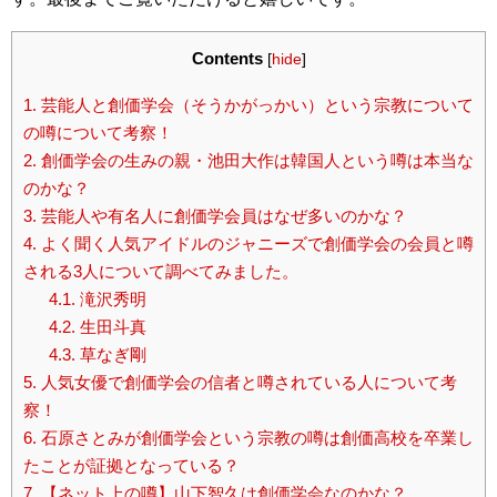
Contents
[
hide
]
1.
芸能人と創価学会（そうかがっかい）という宗教について
の噂について考察！
2.
創価学会の生みの親・池田大作は韓国人という噂は本当な
のかな？
3.
芸能人や有名人に創価学会員はなぜ多いのかな？
4.
よく聞く人気アイドルのジャニーズで創価学会の会員と噂
される3人について調べてみました。
4.1.
滝沢秀明
4.2.
生田斗真
4.3.
草なぎ剛
5.
人気女優で創価学会の信者と噂されている人について考
察！
6.
石原さとみが創価学会という宗教の噂は創価高校を卒業し
たことが証拠となっている？
7.
【ネット上の噂】山下智久は創価学会なのかな？