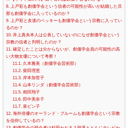
8.
上戸彩も創価学会という信者の可能性が高いが結婚した旦
那も創価学会に入っているのか？
9.
上戸彩と友達のベッキーも創価学会という宗教に入ってい
るのか？
10.
井上真央本人は公表していないのになぜ創価学会という
宗教の信者と判明したのか？
11.
確定したことは分からないが、創価学会員の可能性の高
い大物女優について考察！
11.1.
久本雅美（創価学会芸術部）
11.2.
柴田理恵
11.3.
岸本加世子
11.4.
山本リンダ（創価学会芸術部）
11.5.
相田翔子
11.6.
田中美奈子
11.7.
泉ピン子
12.
海外俳優のオーランド・ブルームも創価学会という宗教
を信仰しているの？
13.
創価学会の脱会者は杉田かおる？脱退とともにテレビか