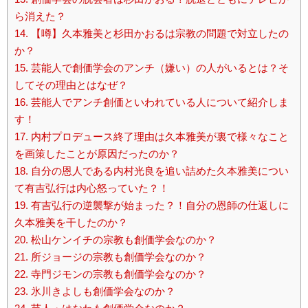
ら消えた？
14.
【噂】久本雅美と杉田かおるは宗教の問題で対立したの
か？
15.
芸能人で創価学会のアンチ（嫌い）の人がいるとは？そ
してその理由とはなぜ？
16.
芸能人でアンチ創価といわれている人について紹介しま
す！
17.
内村プロデュース終了理由は久本雅美が裏で様々なこと
を画策したことが原因だったのか？
18.
自分の恩人である内村光良を追い詰めた久本雅美につい
て有吉弘行は内心怒っていた？！
19.
有吉弘行の逆襲撃が始まった？！自分の恩師の仕返しに
久本雅美を干したのか？
20.
松山ケンイチの宗教も創価学会なのか？
21.
所ジョージの宗教も創価学会なのか？
22.
寺門ジモンの宗教も創価学会なのか？
23.
氷川きよしも創価学会なのか？