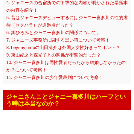
4.
ジャニーズの合宿所での衝撃的な内容が明かされた暴露本
の内容を紹介！
5.
昔はジャニーズデビューするにはジャニー喜多川の性的虐
待（セクハラ）が通過点だった？
6.
郷ひろみとジャニー喜多川の関係について。
7.
ジャニーズ事務所に関する黒い噂について考察！
8.
heysayjumpの山田涼介は外国人女性好きってホント？
9.
東山紀之と森光子との関係が衝撃的だった？
10.
ジャニー喜多川は同性愛者だったから結婚しなかったの
か？について考察！
11.
ジャニー喜多川の少年愛裁判について考察！
ジャニさんことジャニー喜多川はハーフとい
う噂は本当なのか？