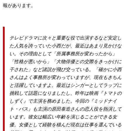
報があります。
テレビドラマに次々と重要な役で出演するなど安定し
た人気を誇っていた小西だが、最近はあまり見かけな
い。その理由として「所属事務所が変わったから」
「性格が悪いから」「大物俳優との交際をきっかけに
干された」など諸説が飛び交っている。「確かに小西
さんはよく事務所が変わっていますが、現在もきちん
と活躍していますよ。最近はシンガーとしてラップに
挑戦して話題になりましたし、昨年は映画『トマトの
しずく』で主演を務めました。今回の『ミッドナイ
ト・バス』も主演の原田泰造さんの恋人役を熱演して
います。彼女は幅広い年齢を演じることができる女
優。女優として経験を積んだ現在は仕事を選んでいる