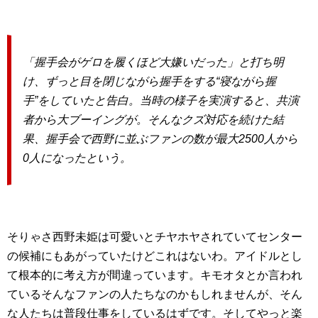
「握手会がゲロを履くほど大嫌いだった」と打ち明
け、ずっと目を閉じながら握手をする“寝ながら握
手”をしていたと告白。当時の様子を実演すると、共演
者から大ブーイングが。そんなクズ対応を続けた結
果、握手会で西野に並ぶファンの数が最大2500人から
0人になったという。
そりゃさ西野未姫は可愛いとチヤホヤされていてセンター
の候補にもあがっていたけどこれはないわ。アイドルとし
て根本的に考え方が間違っています。キモオタとか言われ
ているそんなファンの人たちなのかもしれませんが、そん
な人たちは普段仕事をしているはずです。そしてやっと楽