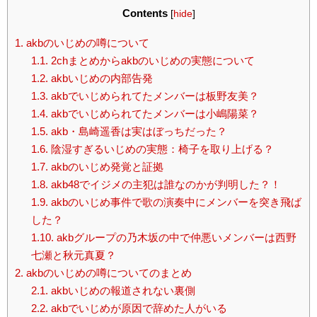
Contents
[
hide
]
1.
akbのいじめの噂について
1.1.
2chまとめからakbのいじめの実態について
1.2.
akbいじめの内部告発
1.3.
akbでいじめられてたメンバーは板野友美？
1.4.
akbでいじめられてたメンバーは小嶋陽菜？
1.5.
akb・島崎遥香は実はぼっちだった？
1.6.
陰湿すぎるいじめの実態：椅子を取り上げる？
1.7.
akbのいじめ発覚と証拠
1.8.
akb48でイジメの主犯は誰なのかが判明した？！
1.9.
akbのいじめ事件で歌の演奏中にメンバーを突き飛ば
した？
1.10.
akbグループの乃木坂の中で仲悪いメンバーは西野
七瀬と秋元真夏？
2.
akbのいじめの噂についてのまとめ
2.1.
akbいじめの報道されない裏側
2.2.
akbでいじめが原因で辞めた人がいる