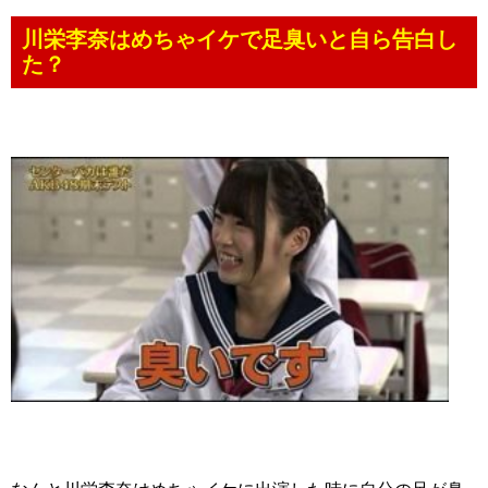
川栄李奈はめちゃイケで足臭いと自ら告白し
た？