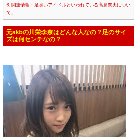
6.
関連情報：足臭いアイドルといわれている高見奈央につい
て。
元akbの川栄李奈はどんな人なの？足のサイ
ズは何センチなの？