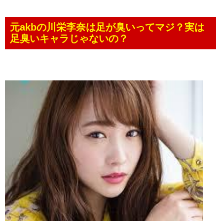
元akbの川栄李奈は足が臭いってマジ？実は
足臭いキャラじゃないの？