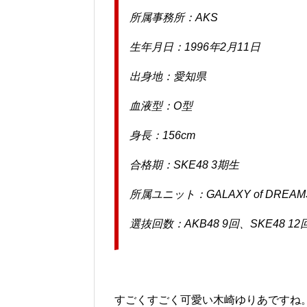
所属事務所：AKS
生年月日：1996年2月11日
出身地：愛知県
血液型：O型
身長：156cm
合格期：SKE48 3期生
所属ユニット：GALAXY of DREAM
選抜回数：AKB48 9回、SKE48 12
すごくすごく可愛い木崎ゆりあですね