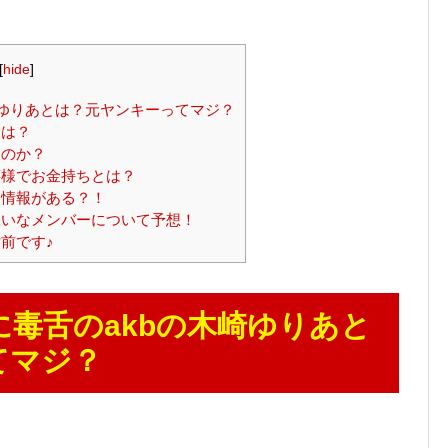
[
hide
]
崎ゆりあとは？元ヤンキーってマジ？
とは？
なのか？
様でお金持ちとは？
情報がある？！
いなメンバーについて予想！
前です♪
毒舌のakbの木崎ゆりあと
てマジ？