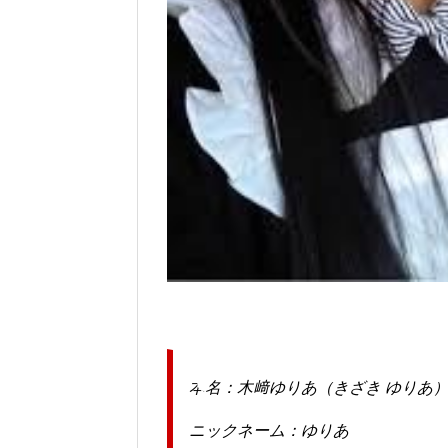
本名：木﨑ゆりあ（きざき ゆりあ
ニックネーム：ゆりあ