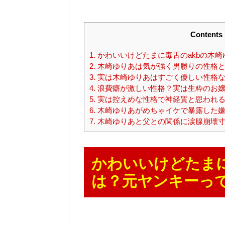
Contents
1.
かわいいけどたまに毒舌のakbの木
2.
木崎ゆりあは気が強く男勝りの性格
3.
実は木崎ゆりあはすごく優しい性格
4.
浪費癖が激しい性格？実は生粋のお嬢
5.
実は控えめな性格で神経質と思われる
6.
木崎ゆりあがめちゃイケで暴露した嫌
7.
木崎ゆりあと父との関係に涙腺崩壊寸
かわいいけどたまに
は？元ヤンキーっ