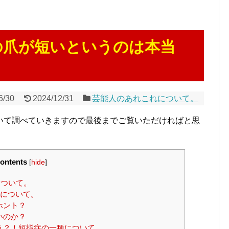
の爪が短いというのは本当
6/30
2024/12/31
芸能人のあれこれについて。
いて調べていきますので最後までご覧いただければと思
ontents
[
hide
]
について。
かについて。
ホント？
いのか？
う？！短指症の一種について。