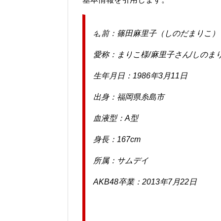
名前：篠田麻里子（しのだまりこ）
愛称：まりこ様/麻里子さん/しのま
生年月日：1986年3月11日
出身：福岡県糸島市
血液型：A型
身長：167cm
所属：サムデイ
AKB48卒業：2013年7月22日