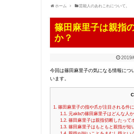
ホーム
芸能人のあれこれについて。
篠田麻里子は親指
か？
2019/
今回は篠田麻里子の気になる情報につ
います。
C
1.
篠田麻里子の指や爪が注目される件
1.1.
元akbの篠田麻里子はどんな人
1.2.
篠田麻里子は親指切断したって
1.3.
篠田麻里子はもともと親指が短
1.4.
親指が短いことをまむし指とい