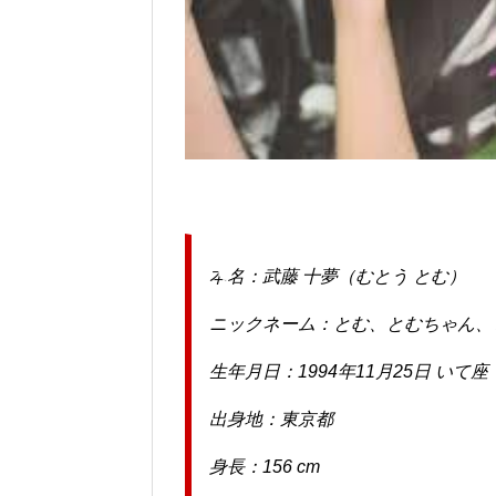
本名：武藤 十夢（むとう とむ）
ニックネーム：とむ、とむちゃん、
生年月日：1994年11月25日 いて座
出身地：東京都
身長：156 cm