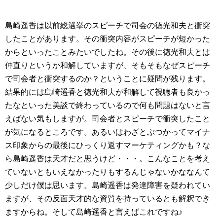
島崎遥香は以前総選挙のスピーチで司会の徳光和夫と衝突
したことがあります。その衝突内容がスピーチが短かった
からといったことみたいでしたね。その後に徳光和夫とは
仲直りというか和解していますが、そもそもなぜスピーチ
で司会者と衝突するのか？ということに疑問が残ります。
結果的には島崎遥香と徳光和夫が和解して視聴者も良かっ
たなといった美談で終わっているので何も問題はないと言
えばない気もしますが。司会者とスピーチで衝突したこと
が気になるところです。あるいはわざとぶつかってマイナ
ス印象からの最後にひっくり返すマーケティングかも？な
ら島崎遥香は天才だと思うけど・・・。こんなことを考え
ていないともいえなかったりもするんじゃないかななんて
少しだけ僕は思います。島崎遥香は発達障害を疑われてい
ますが、その反面天才的な資質を持っているとも解釈でき
ますからね。そして島崎遥香と言えばこれですね♪