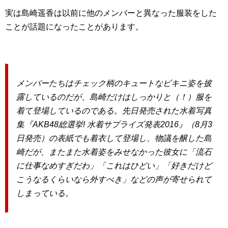
実は島崎遥香は以前に他のメンバーと異なった服装をした
ことが話題になったことがあります。
メンバーたちはチェック柄のキュートなビキニ姿を披
露しているのだが、島崎だけはしっかりと（！）服を
着て登場しているのである。先日発売された水着写真
集『AKB48総選挙! 水着サプライズ発表2016』（8月3
日発売）の表紙でも着衣して登場し、物議を醸した島
崎だが、またまた水着姿をみせなかった彼女に「流石
に仕事なめすぎだわ」「これはひどい」「好きだけど
こうなるくらいなら外すべき」などの声が寄せられて
しまっている。