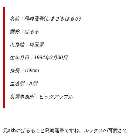
名前：島崎遥香(しまざきはるか)
愛称：ぱるる
出身地：埼玉県
生年月日：1994年3月30日
身長：159cm
血液型：A型
所属事務所：ビッグアップル
元akbのぱるること島崎遥香ですね。ルックスの可愛さで