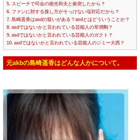
5.
スピーチで司会の徳光和夫と衝突したから？
6.
ファンに対する接し方がそっけない塩対応だから？
7.
島崎遥香はasdの疑いがある？asdとはどういうことか？
8.
asdではないかと言われている芸能人の草彅剛？
9.
asdではないかと言われている芸能人のガクト？
10.
asdではないかと言われている芸能人のジミー大西？
元akbの島崎遥香はどんな人かについて。