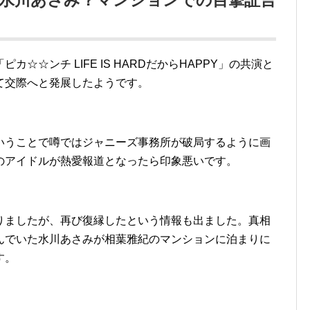
の水川あさみ？マンションでの目撃証言
☆☆ンチ LIFE IS HARDだからHAPPY」の共演と
て交際へと発展したようです。
いうことで噂ではジャニーズ事務所が破局するように画
のアイドルが熱愛報道となったら印象悪いです。
りましたが、再び復縁したという情報も出ました。真相
んでいた水川あさみが相葉雅紀のマンションに泊まりに
す。