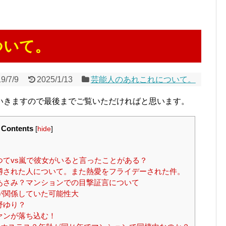
ついて。
9/7/9
2025/1/13
芸能人のあれこれについて。
いきますので最後までご覧いただければと思います。
Contents
[
hide
]
てvs嵐で彼女がいると言ったことがある？
噂された人について。また熱愛をフライデーされた件。
あさみ？マンションでの目撃証言について
が関係していた可能性大
野ゆり？
ァンが落ち込む！