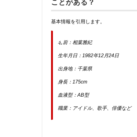
ことがある？
基本情報を引用します。
名前：相葉雅紀
生年月日：1982年12月24日
出身地：千葉県
身長：175cm
血液型：AB型
職業：アイドル、歌手、俳優など