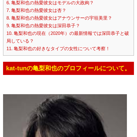
6.
亀梨和也の熱愛彼女はモデルの大政絢？
7.
亀梨和也の熱愛彼女は杏？
8.
亀梨和也の熱愛彼女はアナウンサーの宇垣美里？
9.
亀梨和也の熱愛彼女は深田恭子？
10.
亀梨和也の現在（2020年）の最新情報では深田恭子と破
局している？
11.
亀梨和也の好きなタイプの女性について考察！
kat-tunの亀梨和也のプロフィールについて。