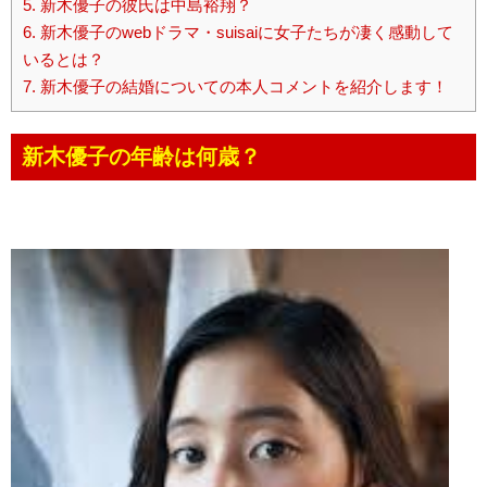
5.
新木優子の彼氏は中島裕翔？
6.
新木優子のwebドラマ・suisaiに女子たちが凄く感動して
いるとは？
7.
新木優子の結婚についての本人コメントを紹介します！
新木優子の年齢は何歳？