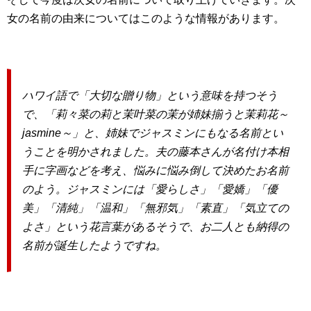
女の名前の由来についてはこのような情報があります。
ハワイ語で「大切な贈り物」という意味
を持つそう
で、
「莉々菜の莉と茉叶菜の茉が姉妹揃うと茉莉花～
jasmine～」
と、
姉妹でジャスミンにもなる名前
とい
うことを明かされました。夫の藤本さんが名付け本相
手に字画などを考え、悩みに悩み倒して決めたお名前
のよう。ジャスミンには
「愛らしさ」「愛嬌」「優
美」「清純」「温和」「無邪気」「素直」「気立ての
よさ」
という花言葉があるそうで、お二人とも納得の
名前が誕生したようですね。