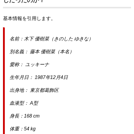
じだったのか？
基本情報を引用します。
名前：木下 優樹菜（きのした ゆきな）
別名義： 藤本 優樹菜（本名）
愛称： ユッキーナ
生年月日： 1987年12月4日
出身地： 東京都葛飾区
血液型： A型
身長：168 cm
体重：54 kg