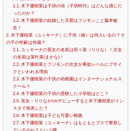
1.1.
木下優樹菜は子供の頃（子供時代）はどんな感じだ
ったのか？
1.2.
木下優樹菜の結婚した旦那はフジモンこと藤本敏
史！
2.
木下優樹菜（ユッキーナ）に子供（娘）は何人いるの？そ
の子の年齢は何歳？
2.1.
ユッキーナの長女の名前は莉々菜（りりな）！次女
の名前は茉叶菜(まかな)！
2.2.
木下優樹菜とフジモンの次女が事故レベルにブサイ
クといわれる理由
2.3.
木下優樹菜の子供の幼稚園はインターナショナルス
クール？
2.4.
木下優樹菜の子供の受験した小学校はどこ？
2.5.
長女・りりながcmデビューすると木下優樹菜がイン
スタで発表した？
2.6.
木下優樹菜は子ども可愛い根拠
2.7.
木下優樹菜（ユッキーナ）はもともとブスで整形し
ているのか？という噂