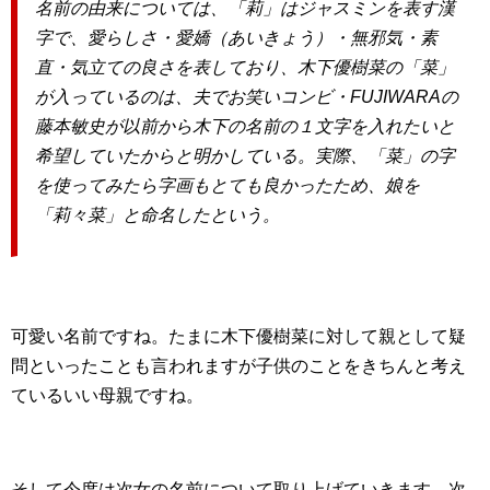
名前の由来については、「莉」はジャスミンを表す漢
字で、
愛らしさ・愛嬌（あいきょう）・無邪気・素
直・気立ての良さを表しており、
木下優樹菜の「菜」
が入っているのは、夫でお笑いコンビ・FUJIWARAの
藤本敏史が以前から
木下の名前の１文字を入れたいと
希望していたから
と明かしている。実際、「菜」の字
を使ってみたら字画もとても良かったため、娘を
「莉々菜」
と命名したという。
可愛い名前ですね。たまに木下優樹菜に対して親として疑
問といったことも言われますが子供のことをきちんと考え
ているいい母親ですね。
そして今度は次女の名前について取り上げていきます。次