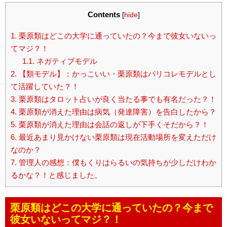
Contents
[
hide
]
1.
栗原類はどこの大学に通っていたの？今まで彼女いないっ
てマジ？！
1.1.
ネガティブモデル
2.
【類モデル】：かっこいい・栗原類はパリコレモデルとし
て活躍していた？！
3.
栗原類はタロット占いが良く当たる事でも有名だった？！
4.
栗原類が消えた理由は病気（発達障害）を告白したから？
5.
栗原類が消えた理由は会話の返しが下手くそだから？！
6.
最近あまり見かけない栗原類は現在活動場所を変えただけ
なのか？
7.
管理人の感想：僕もくりはらるいの気持ちが少しだけわか
るかな？！と感じました。
栗原類はどこの大学に通っていたの？今まで
彼女いないってマジ？！