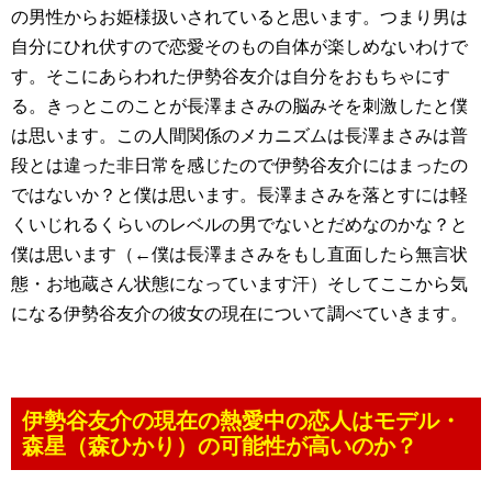
の男性からお姫様扱いされていると思います。つまり男は
自分にひれ伏すので恋愛そのもの自体が楽しめないわけで
す。そこにあらわれた伊勢谷友介は自分をおもちゃにす
る。きっとこのことが長澤まさみの脳みそを刺激したと僕
は思います。この人間関係のメカニズムは長澤まさみは普
段とは違った非日常を感じたので伊勢谷友介にはまったの
ではないか？と僕は思います。長澤まさみを落とすには軽
くいじれるくらいのレベルの男でないとだめなのかな？と
僕は思います（←僕は長澤まさみをもし直面したら無言状
態・お地蔵さん状態になっています汗）そしてここから気
になる伊勢谷友介の彼女の現在について調べていきます。
伊勢谷友介の現在の熱愛中の恋人はモデル・
森星（森ひかり）の可能性が高いのか？