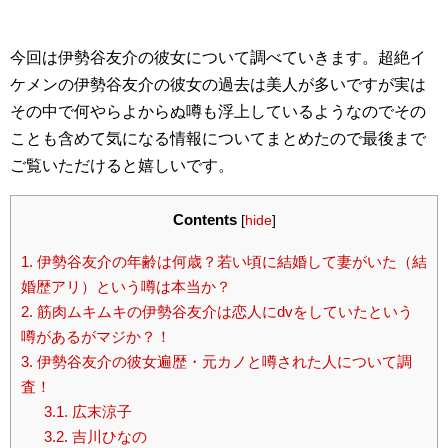
今回は伊勢谷友介の彼女について調べていきます。超絶イ
ケメンの伊勢谷友介の彼女の過去は美人が多いですが実は
その中で何やらよからぬ噂も浮上しているようなのでその
ことも含めて気になる情報についてまとめたので最後まで
ご覧いただけると嬉しいです。
Contents
[
hide
]
1.
伊勢谷友介の年齢は何歳？若い頃に結婚して妻がいた（結
婚歴アリ）という噂は本当か？
2.
筋肉ムキムキの伊勢谷友介は恋人にdvをしていたという
噂があるがマジか？！
3.
伊勢谷友介の彼女遍歴・元カノと噂された人について調
査！
3.1.
広末涼子
3.2.
吉川ひなの