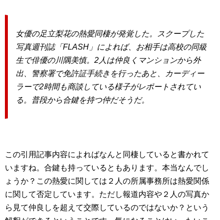
女優の足立梨花の熱愛同棲が発覚した。スクープした
写真週刊誌「FLASH」によれば、お相手は高校の同級
生で俳優の川隅美慎。2人は仲良くマンションから外
出、警察署で免許証手続きを行ったあと、カーディー
ラーで2時間も商談している様子がレポートされてい
る。普段から合鍵を持つ仲だそうだ。
この引用記事内容によればなんと同棲していると書かれて
いますね。合鍵も持っているともあります。本当なんでし
ょうか？この熱愛に関しては２人の所属事務所は熱愛関係
に関して否定しています。ただし報道内容や２人の写真か
ら見て仲良しを超えて交際しているのではないか？という