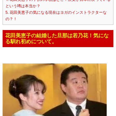
という噂は本当か？
5.
花田美恵子の気になる現在はヨガのインストラクターな
の？！
花田美恵子の結婚した旦那は若乃花！気にな
る馴れ初めについて。