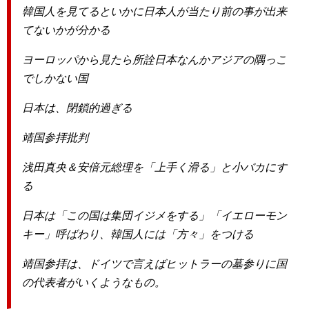
韓国人を見てるといかに日本人が当たり前の事が出来
てないかが分かる
ヨーロッパから見たら所詮日本なんかアジアの隅っこ
でしかない国
日本は、閉鎖的過ぎる
靖国参拝批判
浅田真央＆安倍元総理を「上手く滑る」と小バカにす
る
日本は「この国は集団イジメをする」「イエローモン
キー」呼ばわり、韓国人には「方々」をつける
靖国参拝は、ドイツで言えばヒットラーの墓参りに国
の代表者がいくようなもの。