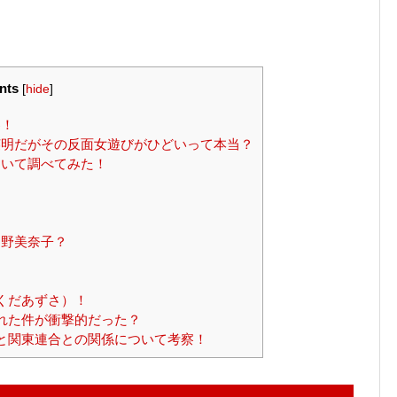
nts
[
hide
]
察！
明だがその反面女遊びがひどいって本当？
いて調べてみた！
？
中野美奈子？
くだあずさ）！
れた件が衝撃的だった？
と関東連合との関係について考察！