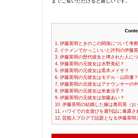
までご覧いただけると嬉しいです。
Conte
1.
伊藤英明ときのこの関係について考
2.
イケメンでかっこいいと評判の伊藤英
3.
伊藤英明の歴代彼女と噂された人につ
4.
伊藤英明の元彼女は水野美紀？
5.
伊藤英明の元彼女は黒木メイサ？
6.
伊藤英明の元彼女はモデル・山田優
7.
伊藤英明の元彼女はアナウンサーの
8.
伊藤英明の元彼女は米倉涼子？
9.
伊藤英明の元彼女は加藤あい？
10.
伊藤英明の結婚した嫁は奥田英（お
11.
ハワイでの女遊びを週刊誌に暴露さ
12.
芸能人ブログで話題となる伊藤英明