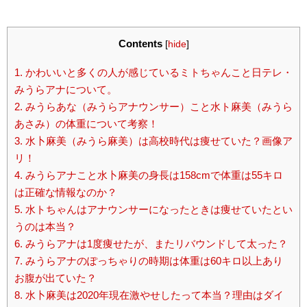
Contents
[
hide
]
1.
かわいいと多くの人が感じているミトちゃんこと日テレ・
みうらアナについて。
2.
みうらあな（みうらアナウンサー）こと水ト麻美（みうら
あさみ）の体重について考察！
3.
水卜麻美（みうら麻美）は高校時代は痩せていた？画像ア
リ！
4.
みうらアナこと水卜麻美の身長は158cmで体重は55キロ
は正確な情報なのか？
5.
水トちゃんはアナウンサーになったときは痩せていたとい
うのは本当？
6.
みうらアナは1度痩せたが、またリバウンドして太った？
7.
みうらアナのぽっちゃりの時期は体重は60キロ以上あり
お腹が出ていた？
8.
水卜麻美は2020年現在激やせしたって本当？理由はダイ