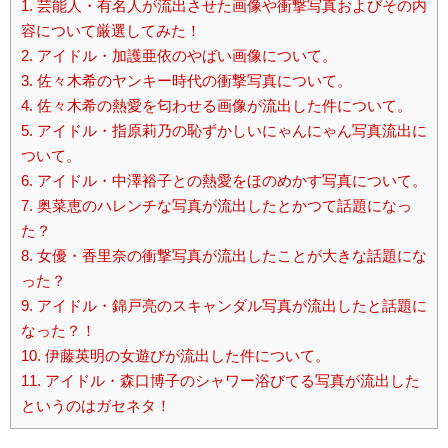
1.
芸能人・有名人が流出させた画像や衝撃写真およびその内
容について厳選してみた！
2.
アイドル・加護亜依のやばい画像について。
3.
佐々木希のヤンキー時代の衝撃写真について。
4.
佐々木希の熱愛を匂わせる画像が流出した件について。
5.
アイドル・指原莉乃の恥ずかしいにゃんにゃん写真流出に
ついて。
6.
アイドル・中澤裕子との熱愛をほのめかす写真について。
7.
奥菜恵のハレンチな写真が流出したとかつて話題になっ
た？
8.
女優・香里奈の衝撃写真が流出したことが大きな話題にな
った？
9.
アイドル・錦戸亮のスキャンダル写真が流出したと話題に
なった？！
10.
伊藤英明の女遊びが流出した件について。
11.
アイドル・森口博子のシャワー浴びてる写真が流出した
というのはガセネタ！