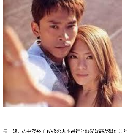
モー娘。の中澤裕子もV6の坂本昌行と熱愛疑惑が出たこと