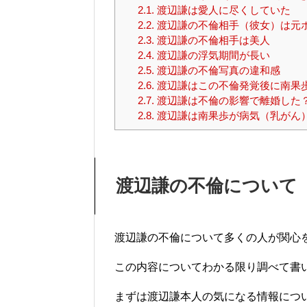
2.1.
渡辺謙は愛人に尽くしていた
2.2.
渡辺謙の不倫相手（彼女）は元
2.3.
渡辺謙の不倫相手は美人
2.4.
渡辺謙の浮気期間が長い
2.5.
渡辺謙の不倫写真の違和感
2.6.
渡辺謙はこの不倫発覚後に南果
2.7.
渡辺謙は不倫の影響で離婚した
2.8.
渡辺謙は南果歩が病気（乳がん
渡辺謙の不倫について
渡辺謙の不倫について多くの人が関心
この内容についてわかる限り調べて書
まずは渡辺謙本人の気になる情報につ