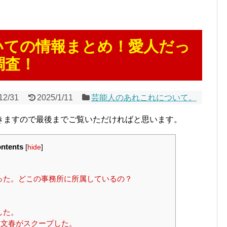
いての情報まとめ！愛人だっ
調査！
12/31
2025/1/11
芸能人のあれこれについて。
きますので最後までご覧いただければと思います。
ntents
[
hide
]
った。どこの事務所に所属しているの？
した。
文春がスクープした。