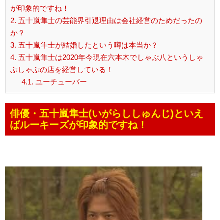
が印象的ですね！
2.
五十嵐隼士の芸能界引退理由は会社経営のためだったの
か？
3.
五十嵐隼士が結婚したという噂は本当か？
4.
五十嵐隼士は2020年今現在六本木でしゃぶ八というしゃ
ぶしゃぶの店を経営している！
4.1.
ユーチューバー
俳優・五十嵐隼士(いがらししゅんじ)といえ
ばルーキーズが印象的ですね！