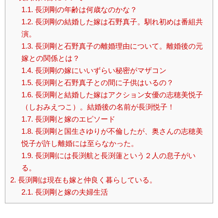
1.1.
長渕剛の年齢は何歳なのかな？
1.2.
長渕剛の結婚した嫁は石野真子。馴れ初めは番組共
演。
1.3.
長渕剛と石野真子の離婚理由について。離婚後の元
嫁との関係とは？
1.4.
長渕剛の嫁にいいずらい秘密がマザコン
1.5.
長渕剛と石野真子との間に子供はいるの？
1.6.
長渕剛と結婚した嫁はアクション女優の志穂美悦子
（しおみえつこ）。結婚後の名前が長渕悦子！
1.7.
長渕剛と嫁のエピソード
1.8.
長渕剛と国生さゆりが不倫したが、奥さんの志穂美
悦子が許し離婚には至らなかった。
1.9.
長渕剛には長渕航と長渕蓮という２人の息子がい
る。
2.
長渕剛は現在も嫁と仲良く暮らしている。
2.1.
長渕剛と嫁の夫婦生活