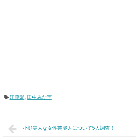
江藤愛
,
田中みな実
小顔美人な女性芸能人について5人調査！