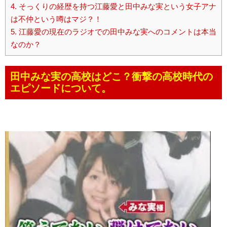
4.
そっくりの経歴を持つ江藤愛と田中みな実という女子アナ
は不仲という噂はマジ？！
5.
江藤愛の現在のラジオでの田中みな実へのコメントは本当
なのか？
田中みな実の高校はどこ？衝撃の高校時代の
エピソードについて。