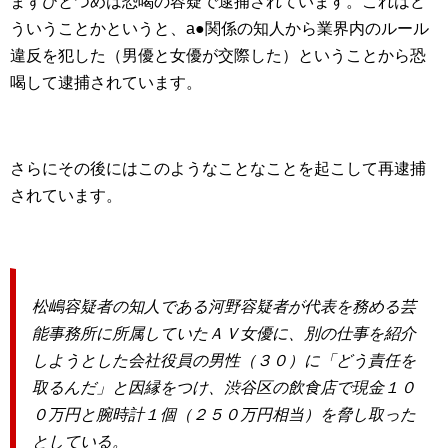
まずひとつめは恐喝の容疑で逮捕されています。これはど
ういうことかというと、a●関係の知人から業界内のルール
違反を犯した（男優と女優が交際した）ということから恐
喝して逮捕されています。
さらにその後にはこのようなことなことを起こして再逮捕
されています。
松嶋容疑者の知人である河野容疑者が代表を務める芸
能事務所に所属していたＡＶ女優に、別の仕事を紹介
しようとした会社役員の男性（３０）に「どう責任を
取るんだ」と因縁をつけ、渋谷区の飲食店で現金１０
０万円と腕時計１個（２５０万円相当）を脅し取った
としている。