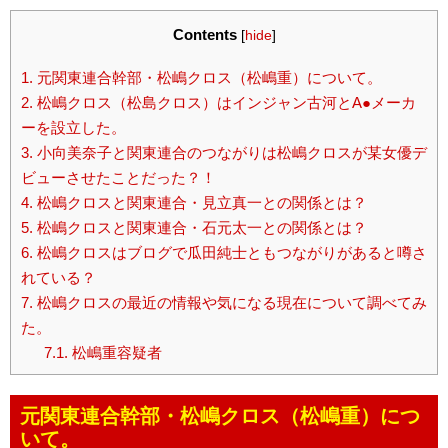
Contents
[
hide
]
1.
元関東連合幹部・松嶋クロス（松嶋重）について。
2.
松嶋クロス（松島クロス）はインジャン古河とA●メーカ
ーを設立した。
3.
小向美奈子と関東連合のつながりは松嶋クロスが某女優デ
ビューさせたことだった？！
4.
松嶋クロスと関東連合・見立真一との関係とは？
5.
松嶋クロスと関東連合・石元太一との関係とは？
6.
松嶋クロスはブログで瓜田純士ともつながりがあると噂さ
れている？
7.
松嶋クロスの最近の情報や気になる現在について調べてみ
た。
7.1.
松嶋重容疑者
元関東連合幹部・松嶋クロス（松嶋重）につ
いて。